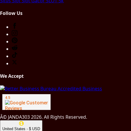
Situs Slot
Slot Gacor
SLOT 5k
Follow Us
We Accept
Â© JANDA303 2026. All Rights Reserved.
United States - $ USD