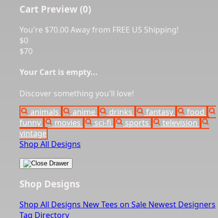
Cart Preview (0)
You're
$70.00
Away from
FREE US Shipping!
$0
$70
Your Cart is empty...
Discover something you'll love!
animals
anime
drinks
fantasy
food
funny
movies
sci-fi
sports
television
vintage
Shop All Designs
Shop Designs
Shop All Designs
New Tees on Sale
Newest Designers
Tag Directory