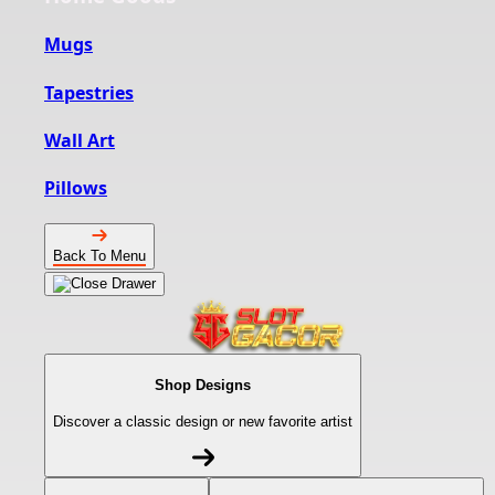
Mugs
Tapestries
Wall Art
Pillows
Back To Menu
Shop Designs
Discover a classic design or new favorite artist