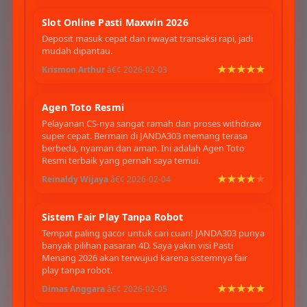
Slot Online Pasti Maxwin 2026
Deposit masuk cepat dan riwayat transaksi rapi, jadi
mudah dipantau.
Krismon Arthur
â€¢ 2026-02-03
Agen Toto Resmi
Pelayanan CS-nya sangat ramah dan proses withdraw
super cepat. Bermain di JANDA303 memang terasa
berbeda, nyaman dan aman. Ini adalah Agen Toto
Resmi terbaik yang pernah saya temui.
Reinaldy Wijaya
â€¢ 2026-02-04
Sistem Fair Play Tanpa Robot
Tempat paling gacor untuk cari cuan! JANDA303 punya
banyak pilihan pasaran 4D. Saya yakin visi Pasti
Menang 2026 akan terwujud karena sistemnya fair
play tanpa robot.
Dimas Anggara
â€¢ 2026-02-05