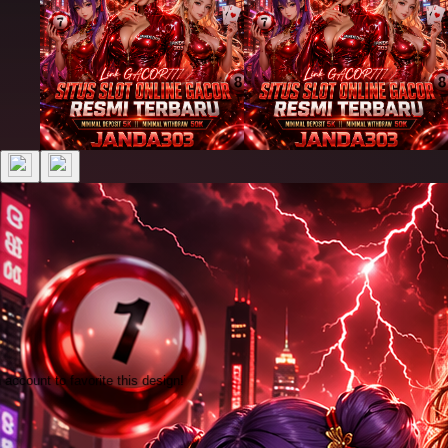
 account to favorite this design!