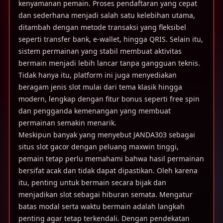
kenyamanan pemain. Proses pendaftaran yang cepat
dan sederhana menjadi salah satu kelebihan utama,
ditambah dengan metode transaksi yang fleksibel
seperti transfer bank, e-wallet, hingga QRIS. Selain itu,
sistem permainan yang stabil membuat aktivitas
bermain menjadi lebih lancar tanpa gangguan teknis.
Tidak hanya itu, platform ini juga menyediakan
beragam jenis slot mulai dari tema klasik hingga
modern, lengkap dengan fitur bonus seperti free spin
dan pengganda kemenangan yang membuat
permainan semakin menarik.
Meskipun banyak yang menyebut JANDA303 sebagai
situs slot gacor dengan peluang maxwin tinggi,
pemain tetap perlu memahami bahwa hasil permainan
bersifat acak dan tidak dapat dipastikan. Oleh karena
itu, penting untuk bermain secara bijak dan
menjadikan slot sebagai hiburan semata. Mengatur
batas modal serta waktu bermain adalah langkah
penting agar tetap terkendali. Dengan pendekatan