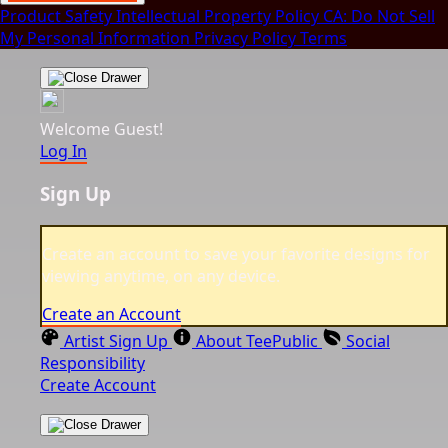
Product Safety
Intellectual Property Policy
CA: Do Not Sell
My Personal Information
Privacy Policy
Terms
Welcome Guest!
Log In
Sign Up
Create an account to save your favorite designs for
viewing anytime, on any device.
Create an Account
Artist Sign Up
About TeePublic
Social
Responsibility
Create Account