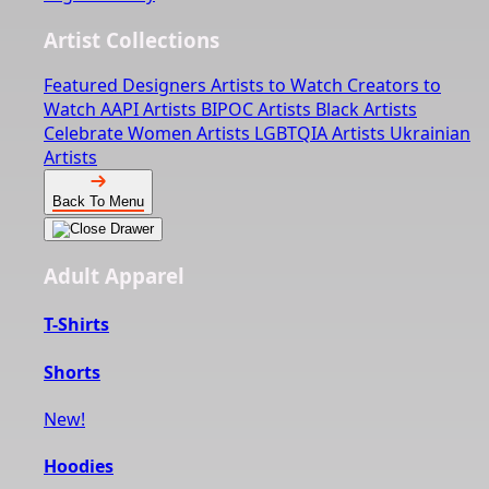
Artist Collections
Featured Designers
Artists to Watch
Creators to
Watch
AAPI Artists
BIPOC Artists
Black Artists
Celebrate Women Artists
LGBTQIA Artists
Ukrainian
Artists
Back To Menu
Adult Apparel
T-Shirts
Shorts
New!
Hoodies