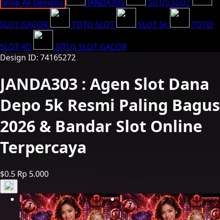
Shop All Designs
JANDA303
SITUS SLOT
SLOT GACOR
TOTO SLOT
SLOT 5k
TOTO
SLOT 4D
SITUS SLOT GACOR
Design ID: 74165272
JANDA303 : Agen Slot Dana
Depo 5k Resmi Paling Bagus
2026 & Bandar Slot Online
Terpercaya
$0.5
Rp 5.000