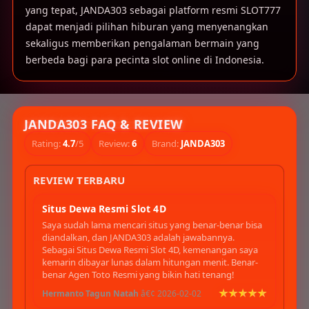
yang tepat, JANDA303 sebagai platform resmi SLOT777
dapat menjadi pilihan hiburan yang menyenangkan
sekaligus memberikan pengalaman bermain yang
berbeda bagi para pecinta slot online di Indonesia.
JANDA303 FAQ & REVIEW
Rating:
4.7
/5
Review:
6
Brand:
JANDA303
REVIEW TERBARU
Situs Dewa Resmi Slot 4D
Saya sudah lama mencari situs yang benar-benar bisa
diandalkan, dan JANDA303 adalah jawabannya.
Sebagai Situs Dewa Resmi Slot 4D, kemenangan saya
kemarin dibayar lunas dalam hitungan menit. Benar-
benar Agen Toto Resmi yang bikin hati tenang!
Hermanto Tagun Natah
â€¢ 2026-02-02