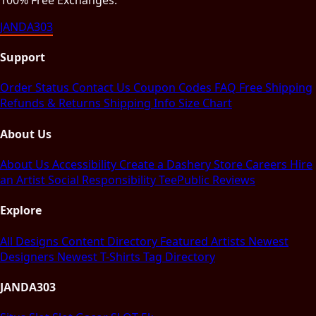
JANDA303
Support
Order Status
Contact Us
Coupon Codes
FAQ
Free Shipping
Refunds & Returns
Shipping Info
Size Chart
About Us
About Us
Accessibility
Create a Dashery Store
Careers
Hire
an Artist
Social Responsibility
TeePublic Reviews
Explore
All Designs
Content Directory
Featured Artists
Newest
Designers
Newest T-Shirts
Tag Directory
JANDA303