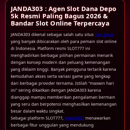
JANDA303 : Agen Slot Dana Depo
5k Resmi Paling Bagus 2026 &
Bandar Slot Online Terpercaya
JANDA303 dikenal sebagai salah satu situs
slot gacor
yang banyak dibicarakan oleh para pemain slot online
di Indonesia. Platform resmi SLOT777 ini
menghadirkan berbagai pilihan permainan menarik
dengan konsep modern dan peluang kemenangan
yang diklaim tinggi. Banyak pengguna tertarik karena
kemudahan akses serta variasi game yang lengkap
dari berbagai provider ternama. Istilah “maxwin hari
ini” sering dikaitkan dengan JANDA303 karena
dianggap mampu memberikan pengalaman bermain
yang seru dan berpotensi menghasilkan kemenangan
besar dalam waktu singkat.
Sebagai platform SLOT777,
JANDA303
menawarkan
berbagai fitur unggulan yang mendukung